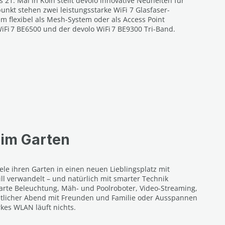
21. Mai in Köln stellt devolo innovative Neuheiten für
unkt stehen zwei leistungsstarke WiFi 7 Glasfaser-
em flexibel als Mesh-System oder als Access Point
WiFi 7 BE6500 und der devolo WiFi 7 BE9300 Tri-Band.
im Garten
ele ihren Garten in einen neuen Lieblingsplatz mit
ll verwandelt – und natürlich mit smarter Technik
arte Beleuchtung, Mäh- und Poolroboter, Video-Streaming,
tlicher Abend mit Freunden und Familie oder Ausspannen
kes WLAN läuft nichts.