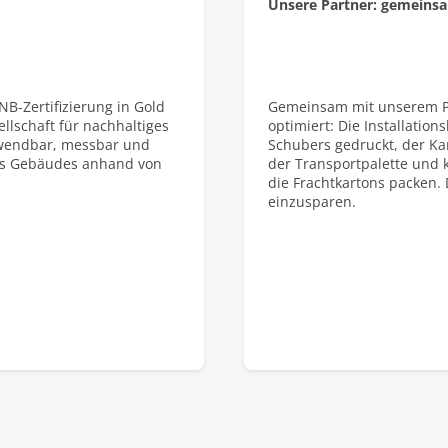
Unsere Partner: gemeins
B-Zertifizierung in Gold
Gemeinsam mit unserem P
llschaft für nachhaltiges
optimiert: Die Installatio
nwendbar, messbar und
Schubers gedruckt, der Kar
nes Gebäudes anhand von
der Transportpalette und k
die Frachtkartons packen.
einzusparen.