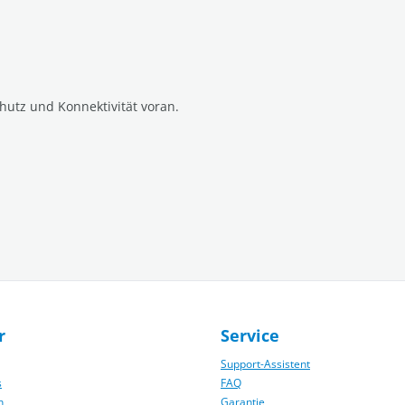
hutz und Konnektivität voran.
r
Service
Support-Assistent
s
FAQ
n
Garantie