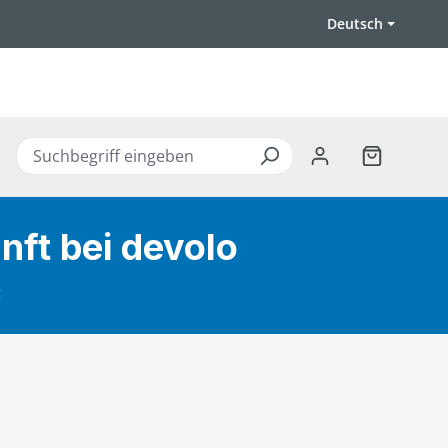
Deutsch
Warenkorb 
ft bei devolo
g