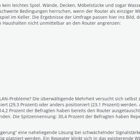
ein leichtes Spiel. Wände, Decken, Möbelstücke und sogar Wasser
chwerte Bedingungen herrschen, wenn der Router als einziger WLA
spiel im Keller. Die Ergebnisse der Umfrage passen hier ins Bild,
n Haushalten nicht unmittelbar an den Router angrenzen:
AN-Probleme? Die überwältigende Mehrheit versucht sich selbst z
isiert (29,3 Prozent) oder anders positioniert (23,1 Prozent) wer
4,2 Prozent der Befragten haben bereits den Router ausgetauscht.
den. Die Spitzennennung: 30,4 Prozent der Befragten haben Repeat
ngerung“ eine naheliegende Lösung bei schwächelnder Signalstärke.
ig platziert werden. Ein Repeater klinkt sich in das existierende W