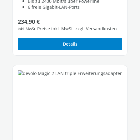
Bis zu 2400 Mbit/s über Powerline
6 freie Gigabit-LAN-Ports
Regulärer Preis:
234,90 €
Preise inkl. MwSt. zzgl. Versandkosten
inkl. MwSt.
Details