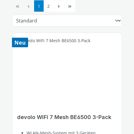
Seite
Seite
1
2
Neu
devolo WiFi 7 Mesh BE6500 3-Pack
WLAN-Mesh-System mit 3 Geräten