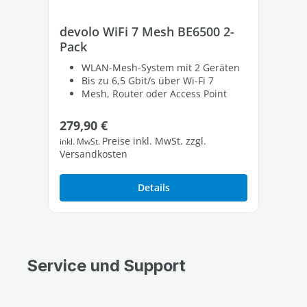
devolo WiFi 7 Mesh BE6500 2-
de
Pack
Pa
WLAN-Mesh-System mit 2 Geräten
Bis zu 6,5 Gbit/s über Wi-Fi 7
Mesh, Router oder Access Point
Regulärer Preis:
Re
279,90 €
39
Preise inkl. MwSt. zzgl.
inkl. MwSt.
inkl
Versandkosten
Ver
Details
Service und Support