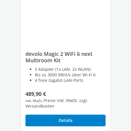
devolo Magic 2 WiFi 6 next
de
Multiroom Kit
Er
3 Adapter (1x LAN, 2x WLAN)
Bis zu 3000 Mbit/s über Wi-Fi 6
4 freie Gigabit-LAN-Ports
Regulärer Preis:
Re
489,90 €
21
Preise inkl. MwSt. zzgl.
inkl. MwSt.
inkl
Versandkosten
Ver
Details