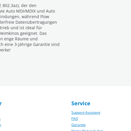
 802.3az), der den
s wie Auto MDI/MDIX und Auto
rbindungen, während Flow
ehlerfreie Datenübertragungen
rieb und ist ideal für
eimkinos geeignet. Das
 in enge Räume und
h eine 3-jährige Garantie sind
werke!
r
Service
Support-Assistent
s
FAQ
n
Garantie
Home Network App