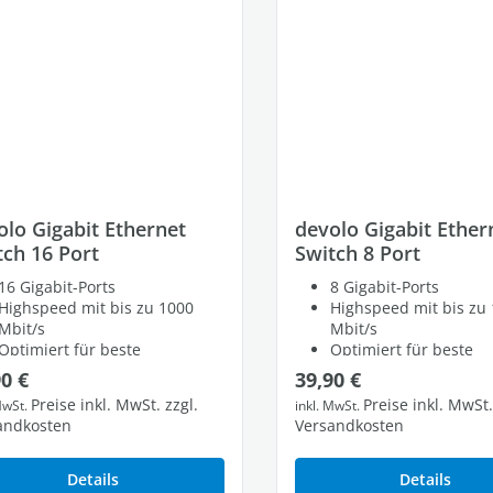
olo Gigabit Ethernet
devolo Gigabit Ether
tch 16 Port
Switch 8 Port
16 Gigabit-Ports
8 Gigabit-Ports
Highspeed mit bis zu 1000
Highspeed mit bis zu
Mbit/s
Mbit/s
Optimiert für beste
Optimiert für beste
Performance
Performance
lärer Preis:
Regulärer Preis:
90 €
39,90 €
Preise inkl. MwSt. zzgl.
Preise inkl. MwSt.
MwSt.
inkl. MwSt.
andkosten
Versandkosten
Details
Details