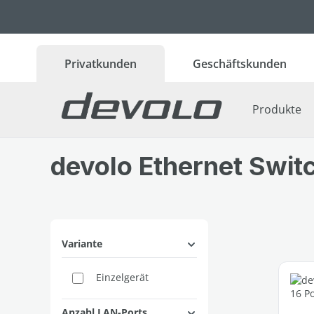
 Hauptinhalt springen
Zur Suche springen
Zur Hauptnavigation springen
Privatkunden
Geschäftskunden
Produkte
devolo Ethernet Swit
Variante
Einzelgerät
Anzahl LAN-Ports