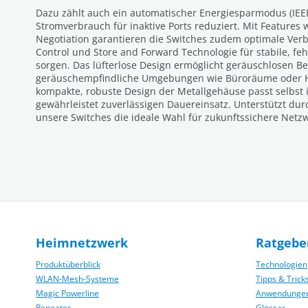
Dazu zählt auch ein automatischer Energiesparmodus (IEEE
Stromverbrauch für inaktive Ports reduziert. Mit Feature
Negotiation garantieren die Switches zudem optimale Ve
Control und Store and Forward Technologie für stabile, f
sorgen. Das lüfterlose Design ermöglicht geräuschlosen Bet
geräuschempfindliche Umgebungen wie Büroräume oder H
kompakte, robuste Design der Metallgehäuse passt selbst
gewährleistet zuverlässigen Dauereinsatz. Unterstützt durc
unsere Switches die ideale Wahl für zukunftssichere Netz
Heimnetzwerk
Ratgebe
Produktüberblick
Technologien
WLAN-Mesh-Systeme
Tipps & Trick
Magic Powerline
Anwendunge
Repeater
Glossar