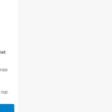
net
 1000
 zzgl.