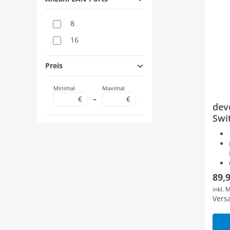
8
16
Preis
Minimal
Maximal
€
–
€
dev
Swi
Regu
89,
inkl. 
Vers