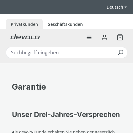
Zum Hauptinhalt springen
Deutsch
Privatkunden
Geschäftskunden
Warenk
Garantie
Unser Drei-Jahres-Versprechen
Als devolo-Kunde erhalten Sie neben der gesetzlich