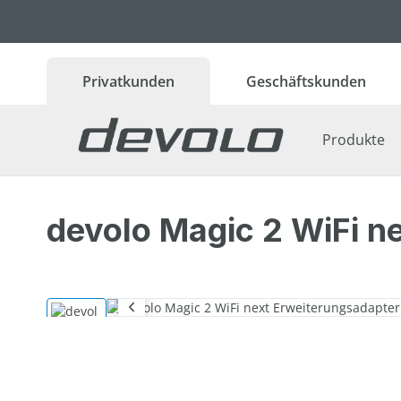
 Hauptinhalt springen
Zur Suche springen
Zur Hauptnavigation springen
Privatkunden
Geschäftskunden
Produkte
devolo Magic 2 WiFi n
Bildergalerie überspringen