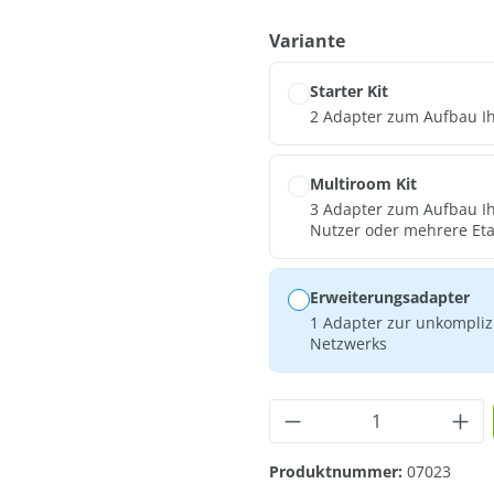
auswählen
Variante
Starter Kit
2 Adapter zum Aufbau I
Multiroom Kit
3 Adapter zum Aufbau Ih
Nutzer oder mehrere Et
Erweiterungsadapter
1 Adapter zur unkompliz
Netzwerks
Produkt Anzahl: G
Produktnummer:
07023