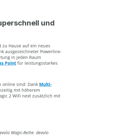
uperschnell und
et zu Hause auf ein neues
ank ausgezeichneter Powerline-
eitung in jeden Raum
ss Point
für leistungsstarkes
n online sind: Dank
Multi-
zeitig mit höherem
gic 2 WiFi next zusätzlich mit
evolo Magic-Reihe. devolo