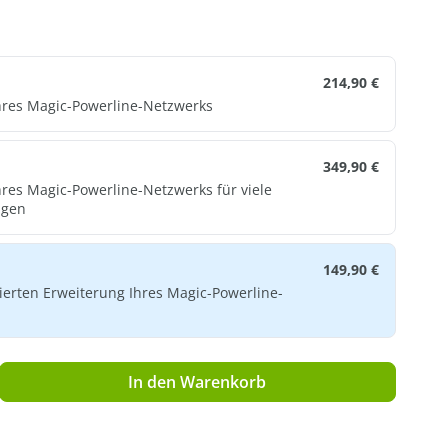
214,90 €
hres Magic-Powerline-Netzwerks
349,90 €
res Magic-Powerline-Netzwerks für viele
agen
149,90 €
ierten Erweiterung Ihres Magic-Powerline-
ib den gewünschten Wert ein oder benutz
In den Warenkorb