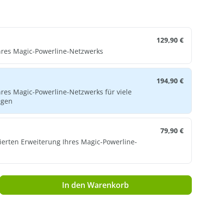
129,90 €
hres Magic-Powerline-Netzwerks
194,90 €
res Magic-Powerline-Netzwerks für viele
agen
79,90 €
ierten Erweiterung Ihres Magic-Powerline-
ib den gewünschten Wert ein oder benutz
In den Warenkorb