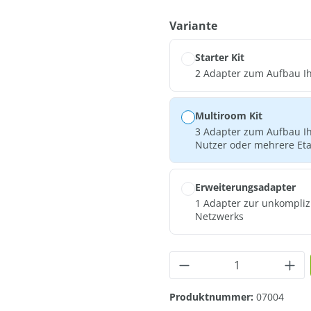
auswählen
Variante
Starter Kit
2 Adapter zum Aufbau I
Multiroom Kit
3 Adapter zum Aufbau Ih
Nutzer oder mehrere Et
Erweiterungsadapter
1 Adapter zur unkompliz
Netzwerks
Produkt Anzahl: G
Produktnummer:
07004