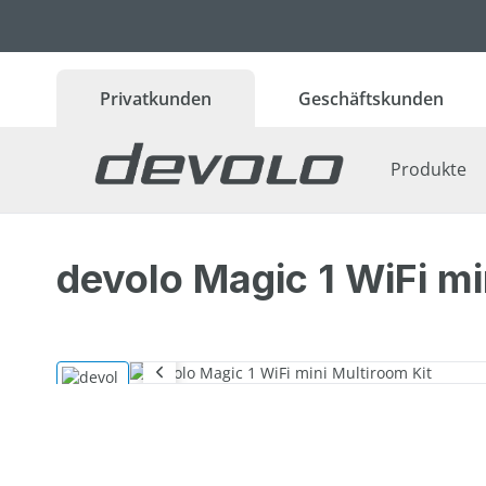
 Hauptinhalt springen
Zur Suche springen
Zur Hauptnavigation springen
Privatkunden
Geschäftskunden
Produkte
devolo Magic 1 WiFi mi
Bildergalerie überspringen