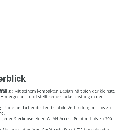
erblick
fällig
: Mit seinem kompakten Design hält sich der kleinste
Hintergrund – und stellt seine starke Leistung in den
g
: Für eine flächendeckend stabile Verbindung mit bis zu
ne.
s jeder Steckdose einen WLAN Access Point mit bis zu 300
n Sie Ihre stationären Geräte wie Smart-TV, Konsole oder