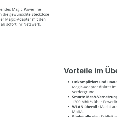
ehendes Magic-Powerline-
in die gewünschte Steckdose
 der Magic-Adapter mit den
 ab sofort Ihr Netzwerk.
Vorteile im Üb
Unkompliziert und unauf
Magic-Adapter diskret im 
Vordergrund.
Smarte Mesh-Vernetzun
1200 Mbit/s über Powerli
WLAN überall
: Macht au
Mbit/s.
Bindet alle ein
: Schließe