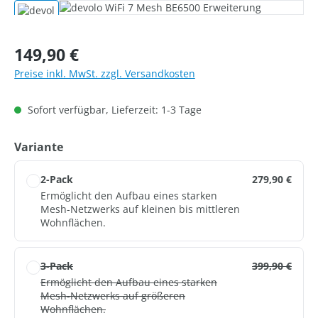
Bildergalerie überspringen
Regulärer Preis:
149,90 €
Preise inkl. MwSt. zzgl. Versandkosten
Sofort verfügbar, Lieferzeit: 1-3 Tage
auswählen
Variante
2-Pack
279,90 €
Ermöglicht den Aufbau eines starken
Mesh-Netzwerks auf kleinen bis mittleren
Wohnflächen.
3-Pack
399,90 €
Ermöglicht den Aufbau eines starken
Mesh-Netzwerks auf größeren
Wohnflächen.