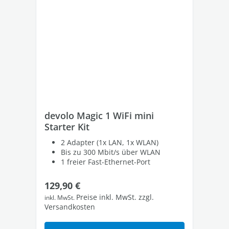
devolo Magic 1 WiFi mini
de
Starter Kit
St
2 Adapter (1x LAN, 1x WLAN)
Bis zu 300 Mbit/s über WLAN
1 freier Fast-Ethernet-Port
Regulärer Preis:
Re
129,90 €
27
Preise inkl. MwSt. zzgl.
inkl. MwSt.
inkl
Versandkosten
Ver