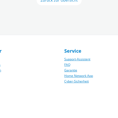
Zurück zur Übersicht
r
Service
Support-Assistent
s
FAQ
n
Garantie
Home Network App
Cyber-Sicherheit