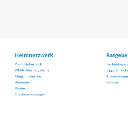
Heimnetzwerk
Ratgebe
Produktüberblick
Technologien
WLAN-Mesh-Systeme
Tipps & Trick
Magic Powerline
Anwendunge
Repeater
Glossar
Router
Glasfaserlösungen