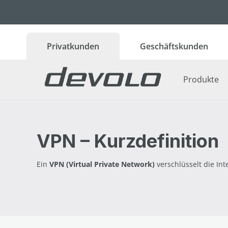
 Hauptinhalt springen
Zur Suche springen
Zur Hauptnavigation springen
Privatkunden
Geschäftskunden
Produkte
VPN – Kurzdefinition
Ein
VPN (Virtual Private Network)
verschlüsselt die In