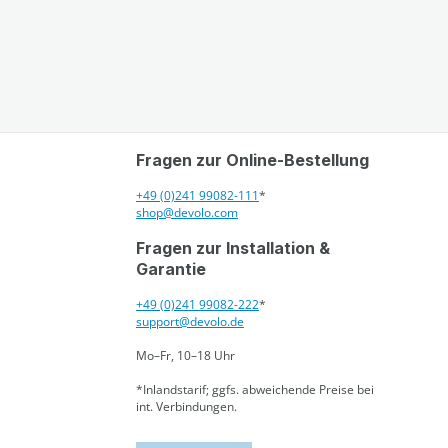
Fragen zur Online-Bestellung
+49 (0)241 99082-111
*
shop@devolo.com
Fragen zur Installation &
Garantie
+49 (0)241 99082-222
*
support@devolo.de
Mo–Fr, 10–18 Uhr
*Inlandstarif; ggfs. abweichende Preise bei
int. Verbindungen.