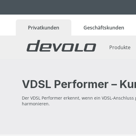
 Hauptinhalt springen
Zur Suche springen
Zur Hauptnavigation springen
Privatkunden
Geschäftskunden
Produkte
VDSL Performer – Kur
Der VDSL Performer erkennt, wenn ein VDSL-Anschluss g
harmonieren.