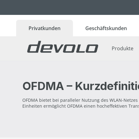
 Hauptinhalt springen
Zur Suche springen
Zur Hauptnavigation springen
Privatkunden
Geschäftskunden
Produkte
OFDMA – Kurzdefinit
OFDMA bietet bei paralleler Nutzung des WLAN-Netzes d
Einheiten ermöglicht OFDMA einen hocheffektiven Tran