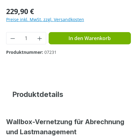
Regulärer Preis:
229,90 €
Preise inkl. MwSt. zzgl. Versandkosten
Produkt Anzahl: Gib den gewünschten Wer
In den Warenkorb
Produktnummer:
07231
Produktdetails
Wallbox-Vernetzung für Abrechnung
und Lastmanagement