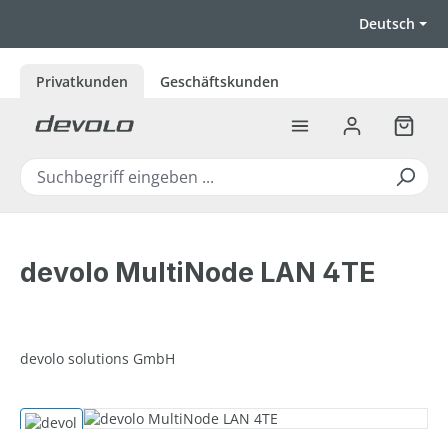
Zum Hauptinhalt springen
Deutsch
Privatkunden
Geschäftskunden
Warenk
devolo MultiNode LAN 4TE
devolo solutions GmbH
Bildergalerie überspringen