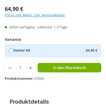
Regulärer Preis:
64,90 €
Preise inkl. MwSt. zzgl. Versandkosten
Sofort verfügbar, Lieferzeit: 1-3 Tage
auswählen
Variante
Starter Kit
64,90 €
Produkt Anzahl: Gib den gewünschten Wer
In den Warenkorb
Produktnummer:
07043
Produktdetails