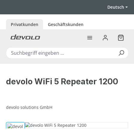
Zum Hauptinhalt springen
Deutsch
Privatkunden
Geschäftskunden
Warenk
devolo WiFi 5 Repeater 1200
devolo solutions GmbH
Bildergalerie überspringen